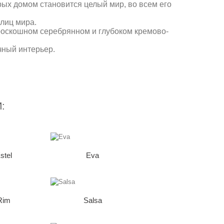
ых домом становится целый мир, во всем его
олиц мира.
 роскошном серебрянном и глубоком кремово-
чный интерьер.
:
stel
Eva
Rim
Salsa