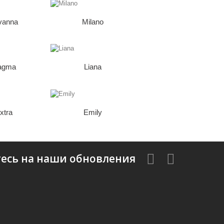
vanna
Milano
agma
Liana
xtra
Emily
есь на наши обновления