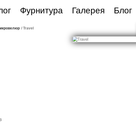
лог
Фурнитура
Галерея
Блог
икровелюр
/
Travel
в