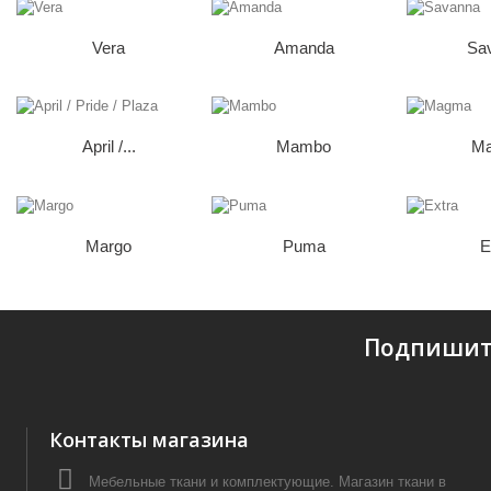
Vera
Amanda
Sa
April /...
Mambo
M
Margo
Puma
E
Подпишит
Контакты магазина
Мебельные ткани и комплектующие. Магазин ткани в