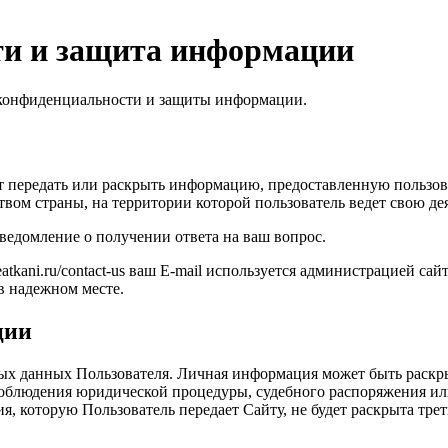
и и защита информации
й конфиденциальности и защиты информации.
может передать или раскрыть информацию, предоставленную польз
твом страны, на территории которой пользователь ведет свою де
уведомление о получении ответа на ваш вопрос.
atkani.ru/contact-us ваш E-mail используется администрацией сай
 в надежном месте.
ции
ных данных Пользователя. Личная информация может быть раскры
облюдения юридической процедуры, судебного распоряжения или
я, которую Пользователь передает Сайту, не будет раскрыта тре