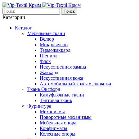
Поиск
Категории
Каталог
Мебельные ткани
Велюр
Микровелюр
Терможаккард
Шенилл
Флок
Искусственная замша
Жаккард
Искусственная кожа
Автомобильный кожзам, экокожа
Ткань Оксфорд
Камуфляжные ткани
Тентовая ткань
Фурнитура
Механизмы
Поворотные механизмы
Мебельная опора
Конфирматы
Колесные опоры