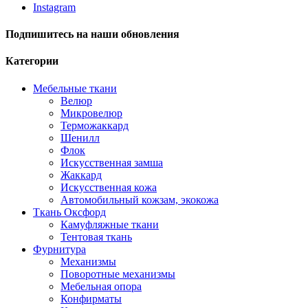
Instagram
Подпишитесь на наши обновления
Категории
Мебельные ткани
Велюр
Микровелюр
Терможаккард
Шенилл
Флок
Искусственная замша
Жаккард
Искусственная кожа
Автомобильный кожзам, экокожа
Ткань Оксфорд
Камуфляжные ткани
Тентовая ткань
Фурнитура
Механизмы
Поворотные механизмы
Мебельная опора
Конфирматы