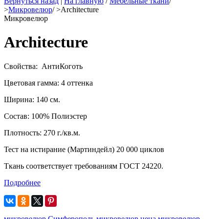
Вернуться назад
|
На главную
/
Мебельные ткани
/
>
Микровелюр
/
>
Architecture
Микровелюр
Architecture
Свойства: АнтиКоготь
Цветовая гамма: 4 оттенка
Ширина: 140 см.
Состав: 100% Полиэстер
Плотность: 270 г./кв.м.
Тест на истирание (Мартиндейл) 20 000 циклов
Ткань соответствует требованиям ГОСТ 24220.
Подробнее
микровелюр Симферополь
микровелюр цена
микровелюр