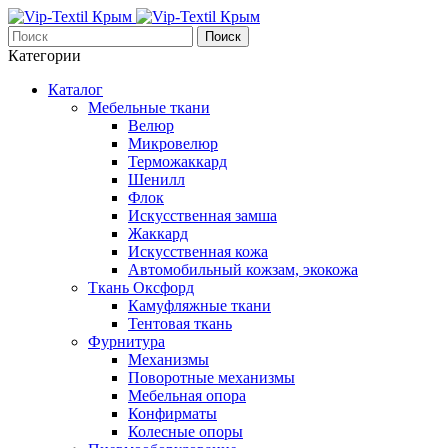
Поиск
Категории
Каталог
Мебельные ткани
Велюр
Микровелюр
Терможаккард
Шенилл
Флок
Искусственная замша
Жаккард
Искусственная кожа
Автомобильный кожзам, экокожа
Ткань Оксфорд
Камуфляжные ткани
Тентовая ткань
Фурнитура
Механизмы
Поворотные механизмы
Мебельная опора
Конфирматы
Колесные опоры