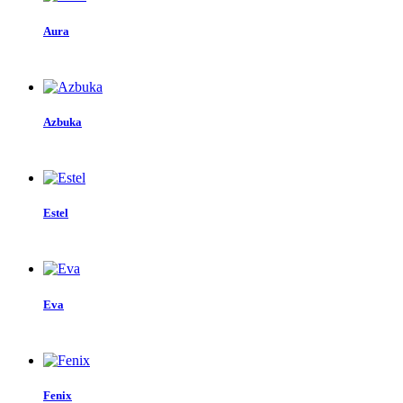
Aura
Azbuka
Estel
Eva
Fenix