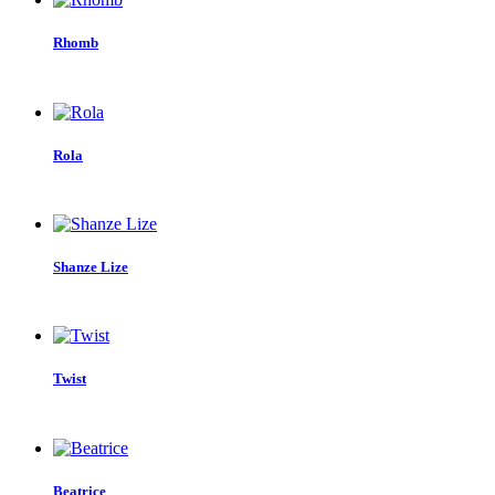
Rhomb
Rola
Shanze Lize
Twist
Beatrice