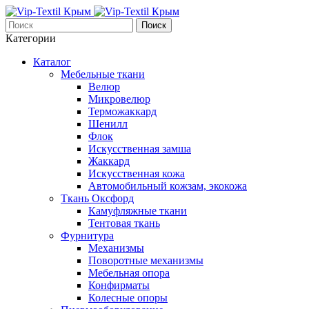
Поиск
Категории
Каталог
Мебельные ткани
Велюр
Микровелюр
Терможаккард
Шенилл
Флок
Искусственная замша
Жаккард
Искусственная кожа
Автомобильный кожзам, экокожа
Ткань Оксфорд
Камуфляжные ткани
Тентовая ткань
Фурнитура
Механизмы
Поворотные механизмы
Мебельная опора
Конфирматы
Колесные опоры