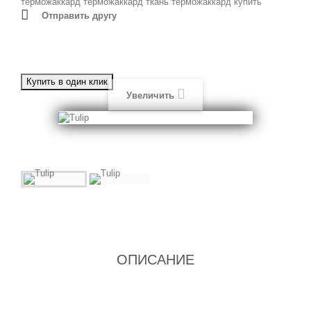
терможаккард
терможаккард ткань
терможаккард купить
Отправить другу
Увеличить
ОПИСАНИЕ