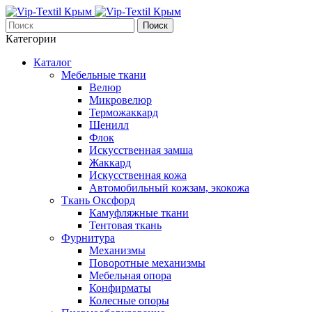
Поиск
Категории
Каталог
Мебельные ткани
Велюр
Микровелюр
Терможаккард
Шенилл
Флок
Искусственная замша
Жаккард
Искусственная кожа
Автомобильный кожзам, экокожа
Ткань Оксфорд
Камуфляжные ткани
Тентовая ткань
Фурнитура
Механизмы
Поворотные механизмы
Мебельная опора
Конфирматы
Колесные опоры