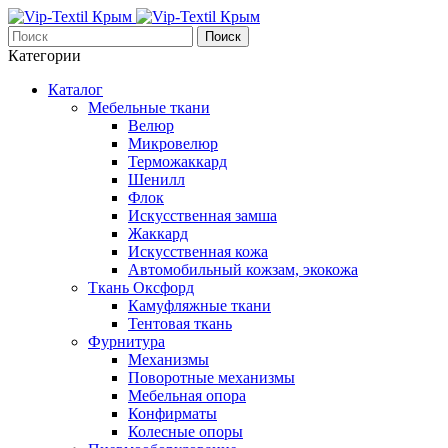
Поиск
Категории
Каталог
Мебельные ткани
Велюр
Микровелюр
Терможаккард
Шенилл
Флок
Искусственная замша
Жаккард
Искусственная кожа
Автомобильный кожзам, экокожа
Ткань Оксфорд
Камуфляжные ткани
Тентовая ткань
Фурнитура
Механизмы
Поворотные механизмы
Мебельная опора
Конфирматы
Колесные опоры