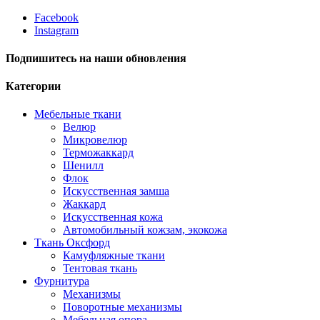
Facebook
Instagram
Подпишитесь на наши обновления
Категории
Мебельные ткани
Велюр
Микровелюр
Терможаккард
Шенилл
Флок
Искусственная замша
Жаккард
Искусственная кожа
Автомобильный кожзам, экокожа
Ткань Оксфорд
Камуфляжные ткани
Тентовая ткань
Фурнитура
Механизмы
Поворотные механизмы
Мебельная опора