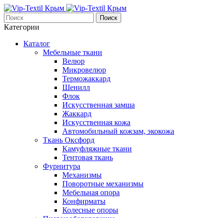
Поиск
Категории
Каталог
Мебельные ткани
Велюр
Микровелюр
Терможаккард
Шенилл
Флок
Искусственная замша
Жаккард
Искусственная кожа
Автомобильный кожзам, экокожа
Ткань Оксфорд
Камуфляжные ткани
Тентовая ткань
Фурнитура
Механизмы
Поворотные механизмы
Мебельная опора
Конфирматы
Колесные опоры